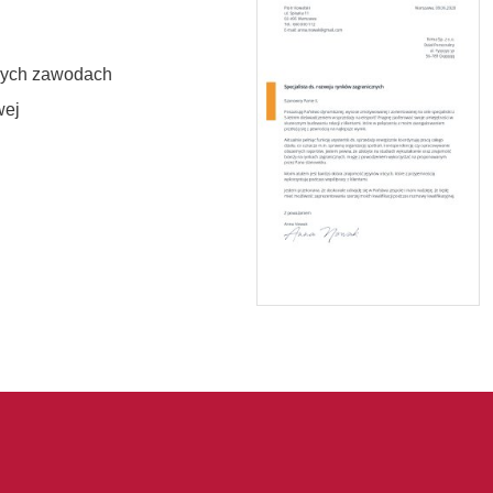
nych zawodach
wej