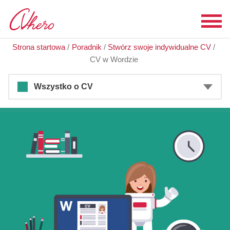
Strona startowa
/
Poradnik
/
Stwórz swoje indywidualne CV
/
CV w Wordzie
Wszystko o CV