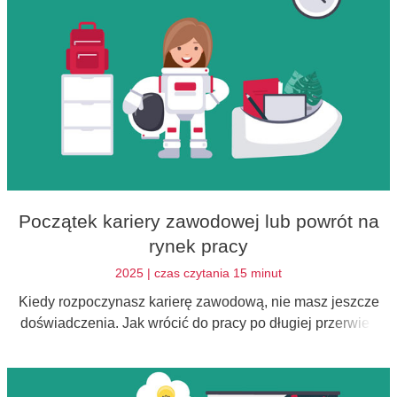
Początek kariery zawodowej lub powrót na
rynek pracy
2025 | czas czytania 15 minut
Kiedy rozpoczynasz karierę zawodową, nie masz jeszcze
doświadczenia. Jak wrócić do pracy po długiej przerwie i
stworzyć obszerny życiorys? W jaki sposób ująć właściwe
treści w CV, gdy wkraczamy na rynek pracy?