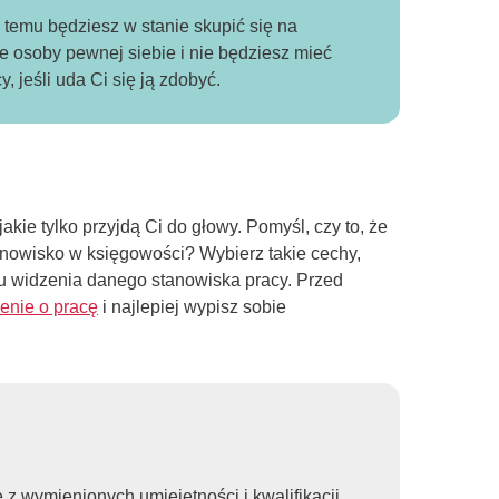
 temu będziesz w stanie skupić się na
 osoby pewnej siebie i nie będziesz mieć
jeśli uda Ci się ją zdobyć.
kie tylko przyjdą Ci do głowy. Pomyśl, czy to, że
anowisko w księgowości? Wybierz takie cechy,
ktu widzenia danego stanowiska pracy. Przed
enie o pracę
i najlepiej wypisz sobie
e z wymienionych umiejętności i kwalifikacji