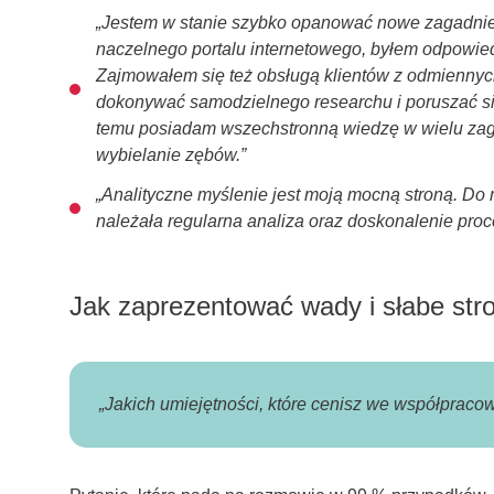
„Jestem w stanie szybko opanować nowe zagadnie
naczelnego portalu internetowego, byłem odpowied
Zajmowałem się też obsługą klientów z odmiennyc
dokonywać samodzielnego researchu i poruszać si
temu posiadam wszechstronną wiedzę w wielu zaga
wybielanie zębów.”
„Analityczne myślenie jest moją mocną stroną. D
należała regularna analiza oraz doskonalenie pro
Jak zaprezentować wady i słabe stro
„Jakich umiejętności, które cenisz we współpraco